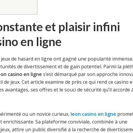
nstante et plaisir infini
sino en ligne
es jeux de hasard en ligne ont gagné une popularité immense
tunités de divertissement et de gain potentiel. Parmi la plé
eon casino en ligne
s’est démarqué par son approche innov
ail de jeux. Cet article examine de près ce qui rend ce casino 
es avantages, ses offres et le souci de sécurité qu’il accorde 
érimenté ou un novice curieux,
leon casino en ligne
promet
t enrichissante. Sa plateforme conviviale, combinée à une
eux, attire un public diversifié à la recherche de divertissem