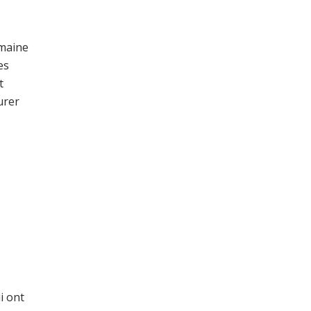
omaine
es
t
urer
i ont