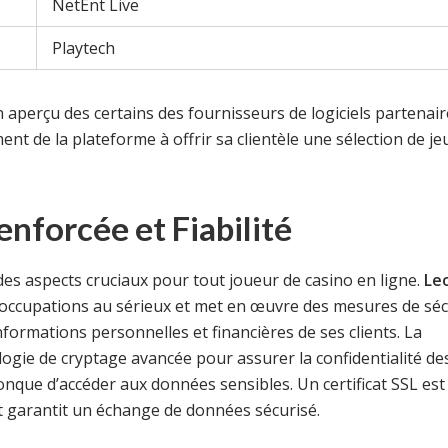
NetEnt Live
Playtech
 aperçu des certains des fournisseurs de logiciels partenai
t de la plateforme à offrir sa clientèle une sélection de je
nforcée et Fiabilité
t des aspects cruciaux pour tout joueur de casino en ligne.
Le
occupations au sérieux et met en œuvre des mesures de séc
formations personnelles et financières de ses clients. La
logie de cryptage avancée pour assurer la confidentialité de
nque d’accéder aux données sensibles. Un certificat SSL est
 garantit un échange de données sécurisé.