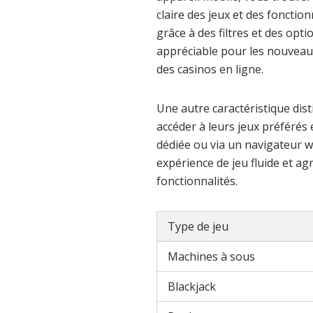
claire des jeux et des fonctio
grâce à des filtres et des opti
appréciable pour les nouveau
des casinos en ligne.
Une autre caractéristique dist
accéder à leurs jeux préférés
dédiée ou via un navigateur w
expérience de jeu fluide et a
fonctionnalités.
Type de jeu
Machines à sous
Blackjack