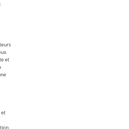
x
teurs
eux.
te et
o
une
 et
ation