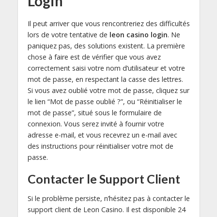
Login
Il peut arriver que vous rencontreriez des difficultés
lors de votre tentative de
leon casino login
. Ne
paniquez pas, des solutions existent. La première
chose à faire est de vérifier que vous avez
correctement saisi votre nom d’utilisateur et votre
mot de passe, en respectant la casse des lettres.
Si vous avez oublié votre mot de passe, cliquez sur
le lien “Mot de passe oublié ?”, ou “Réinitialiser le
mot de passe”, situé sous le formulaire de
connexion. Vous serez invité à fournir votre
adresse e-mail, et vous recevrez un e-mail avec
des instructions pour réinitialiser votre mot de
passe.
Contacter le Support Client
Si le problème persiste, n’hésitez pas à contacter le
support client de Leon Casino. Il est disponible 24