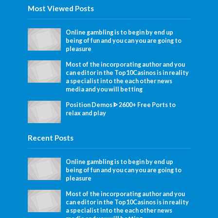
Most Viewed Posts
Online gambling is to begin by end up
being of fun and you can you are going to
pleasure
Most of the incorporating author and you
can editor in the Top10Casinos is in reality
a specialist into the each other news
media and you will betting
Position Demos ᐈ 2600+ Free Ports to
relax and play
Recent Posts
Online gambling is to begin by end up
being of fun and you can you are going to
pleasure
Most of the incorporating author and you
can editor in the Top10Casinos is in reality
a specialist into the each other news