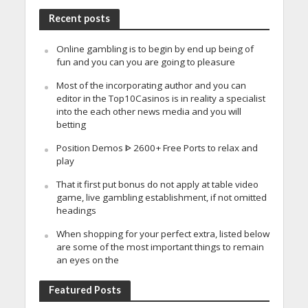
Recent posts
Online gambling is to begin by end up being of
fun and you can you are going to pleasure
Most of the incorporating author and you can
editor in the Top10Casinos is in reality a specialist
into the each other news media and you will
betting
Position Demos ᐈ 2600+ Free Ports to relax and
play
That it first put bonus do not apply at table video
game, live gambling establishment, if not omitted
headings
When shopping for your perfect extra, listed below
are some of the most important things to remain
an eyes on the
Featured Posts