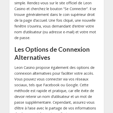
simple. Rendez-vous sur le site officiel de Leon
Casino et cherchez le bouton “Se Connecter”. Il se
trouve généralement dans le coin supérieur droit
de la page d’accueil. Une fois cliqué, une nouvelle
fenêtre s’ouvrira, vous demandant d’entrer votre
nom d’utilisateur (ou adresse e-mail) et votre mot
de passe.
Les Options de Connexion
Alternatives
Leon Casino propose également des options de
connexion alternatives pour faciliter votre accès.
Vous pouvez vous connecter via vos réseaux
sociaux, tels que Facebook ou Google. Cette
méthode est rapide et pratique, car elle évite de
devoir retenir un nom d’utilisateur et un mot de
passe supplémentaire. Cependant, assurez-vous
d’être à l’aise avec le partage de vos informations