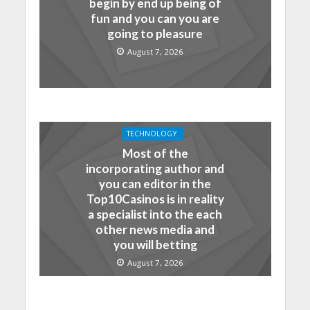
begin by end up being of
fun and you can you are
going to pleasure
August 7, 2026
TECHNOLOGY
Most of the
incorporating author and
you can editor in the
Top10Casinos is in reality
a specialist into the each
other news media and
you will betting
August 7, 2026