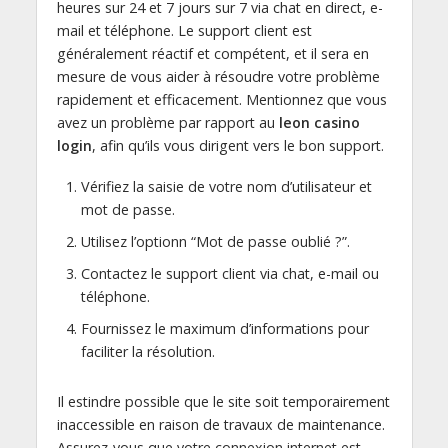
heures sur 24 et 7 jours sur 7 via chat en direct, e-
mail et téléphone. Le support client est
généralement réactif et compétent, et il sera en
mesure de vous aider à résoudre votre problème
rapidement et efficacement. Mentionnez que vous
avez un problème par rapport au
leon casino
login
, afin qu’ils vous dirigent vers le bon support.
Vérifiez la saisie de votre nom d’utilisateur et
mot de passe.
Utilisez l’optionn “Mot de passe oublié ?”.
Contactez le support client via chat, e-mail ou
téléphone.
Fournissez le maximum d’informations pour
faciliter la résolution.
Il estindre possible que le site soit temporairement
inaccessible en raison de travaux de maintenance.
Assurez-vous que votre connexion internet est