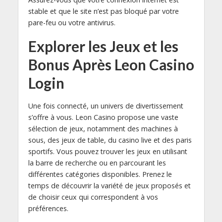
stable et que le site n’est pas bloqué par votre
pare-feu ou votre antivirus.
Explorer les Jeux et les
Bonus Après Leon Casino
Login
Une fois connecté, un univers de divertissement
s’offre à vous. Leon Casino propose une vaste
sélection de jeux, notamment des machines à
sous, des jeux de table, du casino live et des paris
sportifs. Vous pouvez trouver les jeux en utilisant
la barre de recherche ou en parcourant les
différentes catégories disponibles. Prenez le
temps de découvrir la variété de jeux proposés et
de choisir ceux qui correspondent à vos
préférences.