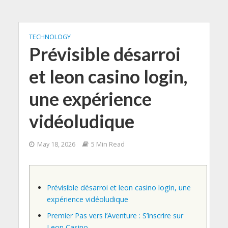
TECHNOLOGY
Prévisible désarroi
et leon casino login,
une expérience
vidéoludique
May 18, 2026
5 Min Read
Prévisible désarroi et leon casino login, une
expérience vidéoludique
Premier Pas vers l’Aventure : S’inscrire sur
Leon Casino