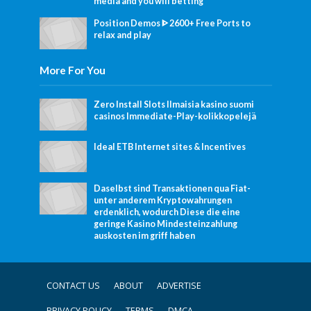
media and you will betting
Position Demos ᐈ 2600+ Free Ports to
relax and play
More For You
Zero Install Slots Ilmaisia kasino suomi
casinos ​​​​Immediate-Play-kolikkopelejä
Ideal ETB Internet sites & Incentives
Daselbst sind Transaktionen qua Fiat-
unter anderem Kryptowahrungen
erdenklich, wodurch Diese die eine
geringe Kasino Mindesteinzahlung
auskosten im griff haben
CONTACT US
ABOUT
ADVERTISE
PRIVACY POLICY
TERMS
DMCA