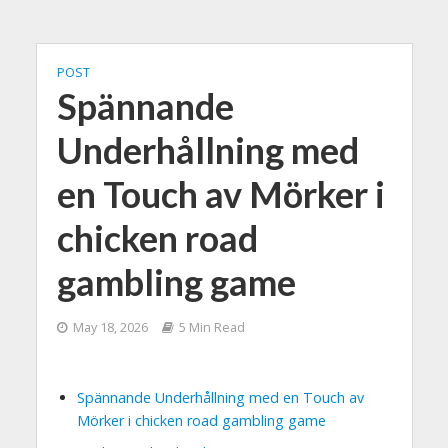
POST
Spännande
Underhållning med
en Touch av Mörker i
chicken road
gambling game
May 18, 2026
5 Min Read
Spännande Underhållning med en Touch av
Mörker i chicken road gambling game