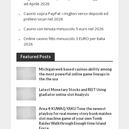
ad Aprile 2026
Casinò sopra PayPal: i migliori verso depositi ed
prelievi sicuri nel 2026
Casino con tenuta minuscolo 5 euro nel 2026
Online casino fitto minuscolo 3 EURO per Italia
2026
Featured Posts
Michigan web based casinos ability among
the most powerful online game lineups in
the the usa
Latest Monetary Stocks and REIT Using
gladiator online slot Analysis
Area 4: KUWAQ YAKU Tone the newest
playboy for real money story book maiden
slot machine game of your own Tomb
Raider Walkthrough Enough time Island
Force