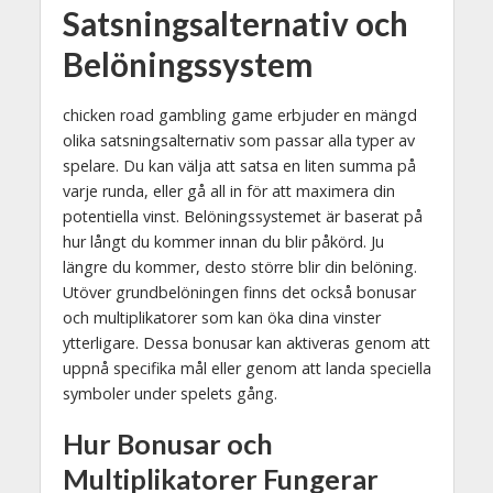
Satsningsalternativ och
Belöningssystem
chicken road gambling game erbjuder en mängd
olika satsningsalternativ som passar alla typer av
spelare. Du kan välja att satsa en liten summa på
varje runda, eller gå all in för att maximera din
potentiella vinst. Belöningssystemet är baserat på
hur långt du kommer innan du blir påkörd. Ju
längre du kommer, desto större blir din belöning.
Utöver grundbelöningen finns det också bonusar
och multiplikatorer som kan öka dina vinster
ytterligare. Dessa bonusar kan aktiveras genom att
uppnå specifika mål eller genom att landa speciella
symboler under spelets gång.
Hur Bonusar och
Multiplikatorer Fungerar