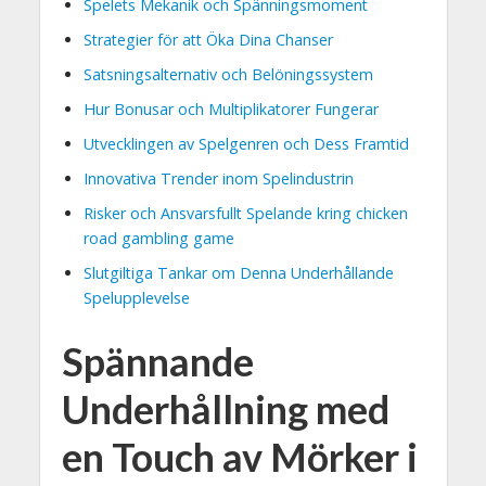
Spelets Mekanik och Spänningsmoment
Strategier för att Öka Dina Chanser
Satsningsalternativ och Belöningssystem
Hur Bonusar och Multiplikatorer Fungerar
Utvecklingen av Spelgenren och Dess Framtid
Innovativa Trender inom Spelindustrin
Risker och Ansvarsfullt Spelande kring chicken
road gambling game
Slutgiltiga Tankar om Denna Underhållande
Spelupplevelse
Spännande
Underhållning med
en Touch av Mörker i