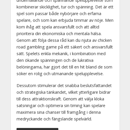
underhållande och spännande spelupplevelse som
kombinerar skicklighet, tur och spänning. Det är ett
spel som passar både nybörjare och erfarna
spelare, och som kan erbjuda timmar av nöje. Men
kom ihåg att spela ansvarsfullt och att alltid
prioritera din ekonomiska och mentala hälsa.
Genom att följa dessa råd kan du njuta av chicken
road gambling game på ett säkert och ansvarsfullt
sätt. Spelets enkla mekanik, i kombination med
den ökande spänningen och de lukrativa
belöningarna, har gjort det till en hit bland de som
söker en rolig och utmanande spelupplevelse.
Dessutom stimulerar det snabba beslutsfattandet
och strategiska tänkandet, vilket ytterligare bidrar
till dess attraktionskraft. Genom att välja kloka
satsningar och optimera sin timing kan spelare
maximera sina chanser till framgång i denna
medryckande och fängslande spelvärld.