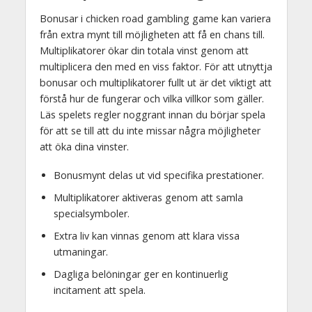
Bonusar i chicken road gambling game kan variera
från extra mynt till möjligheten att få en chans till.
Multiplikatorer ökar din totala vinst genom att
multiplicera den med en viss faktor. För att utnyttja
bonusar och multiplikatorer fullt ut är det viktigt att
förstå hur de fungerar och vilka villkor som gäller.
Läs spelets regler noggrant innan du börjar spela
för att se till att du inte missar några möjligheter
att öka dina vinster.
Bonusmynt delas ut vid specifika prestationer.
Multiplikatorer aktiveras genom att samla
specialsymboler.
Extra liv kan vinnas genom att klara vissa
utmaningar.
Dagliga belöningar ger en kontinuerlig
incitament att spela.