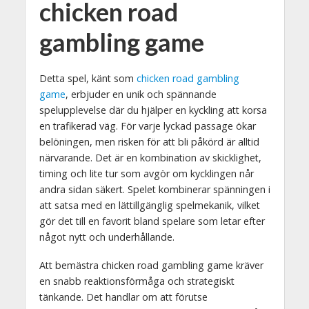
chicken road
gambling game
Detta spel, känt som
chicken road gambling
game
, erbjuder en unik och spännande
spelupplevelse där du hjälper en kyckling att korsa
en trafikerad väg. För varje lyckad passage ökar
belöningen, men risken för att bli påkörd är alltid
närvarande. Det är en kombination av skicklighet,
timing och lite tur som avgör om kycklingen når
andra sidan säkert. Spelet kombinerar spänningen i
att satsa med en lättillgänglig spelmekanik, vilket
gör det till en favorit bland spelare som letar efter
något nytt och underhållande.
Att bemästra chicken road gambling game kräver
en snabb reaktionsförmåga och strategiskt
tänkande. Det handlar om att förutse